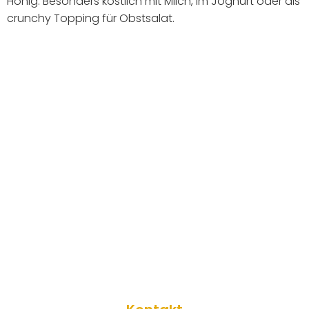
Honig. Besonders köstlich mit Milch, im Joghurt oder als
crunchy Topping für Obstsalat.